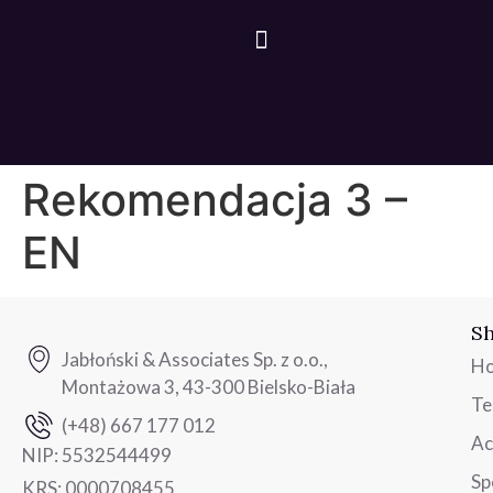
Rekomendacja 3 –
EN
Sh
Jabłoński & Associates Sp. z o.o.,
H
Montażowa 3, 43-300 Bielsko-Biała
T
(+48) 667 177 012
Ac
NIP:
5532544499
Sp
KRS:
0000708455