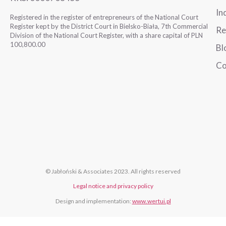
In
Registered in the register of entrepreneurs of the National Court
Register kept by the District Court in Bielsko-Biała, 7th Commercial
Re
Division of the National Court Register, with a share capital of PLN
100,800.00
Bl
Co
© Jabłoński & Associates 2023. All rights reserved
Legal notice and privacy policy
Design and implementation:
www.wertui.pl