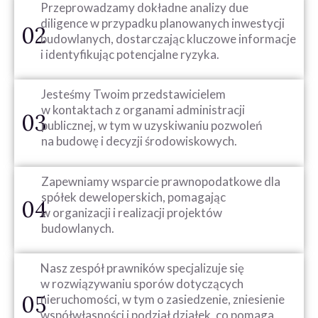
Przeprowadzamy dokładne analizy due
diligence w przypadku planowanych inwestycji
02
budowlanych, dostarczając kluczowe informacje
i identyfikując potencjalne ryzyka.
Jesteśmy Twoim przedstawicielem
w kontaktach z organami administracji
03
publicznej, w tym w uzyskiwaniu pozwoleń
na budowę i decyzji środowiskowych.
Zapewniamy wsparcie prawnopodatkowe dla
spółek deweloperskich, pomagając
04
w organizacji i realizacji projektów
budowlanych.
Nasz zespół prawników specjalizuje się
w rozwiązywaniu sporów dotyczących
05
nieruchomości, w tym o zasiedzenie, zniesienie
współwłasności i podział działek, co pomaga