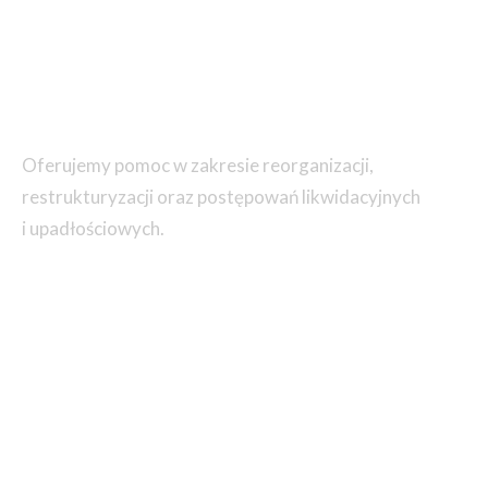
Strona główna
»
Restrukturyzacje i upadłości
Oferujemy pomoc w zakresie reorganizacji,
restrukturyzacji oraz postępowań likwidacyjnych
i upadłościowych.