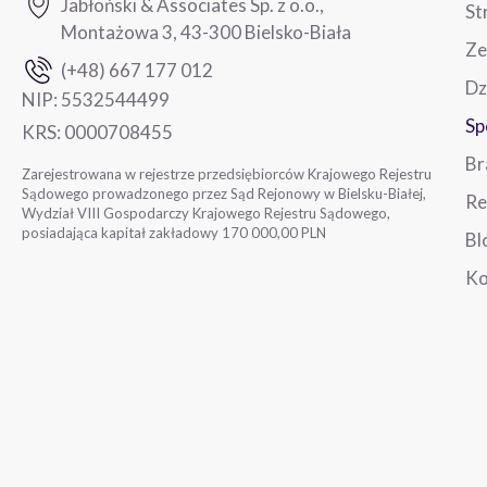
Jabłoński & Associates Sp. z o.o.,
St
Montażowa 3, 43-300 Bielsko-Biała
Ze
(+48) 667 177 012
Dz
NIP:
5532544499
Sp
KRS:
0000708455
Br
Zarejestrowana w rejestrze przedsiębiorców Krajowego Rejestru
Sądowego prowadzonego przez Sąd Rejonowy w Bielsku-Białej,
Re
Wydział VIII Gospodarczy Krajowego Rejestru Sądowego,
posiadająca kapitał zakładowy 170 000,00 PLN
Bl
Ko