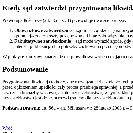
Kiedy sąd zatwierdzi przygotowaną likwid
Prawo upadłościowe (art. 56c ust. 1) przewiduje dwa scenariusze:
Obowiązkowe zatwierdzenie
– sąd musi zgodzić się na przy
(pomniejszona o koszty postępowania i inne zobowiązania masy
Fakultatywne zatwierdzenie
– sąd może wyrazić zgodę, gdy c
interesu publicznego lub potrzeby zachowania przedsiębiorstwa
W praktyce kluczowe znaczenie ma prawidłowa wycena majątku ora
Podsumowanie
Przygotowana likwidacja to korzystne rozwiązanie dla zadłużonych pr
przed ogłoszeniem upadłości cały proces przebiega sprawniej, a prze
roszczeń chociażby w części, a całe przedsiębiorstwo, w tym zakład 
przedsiębiorstwa jest dobrym rozwiązaniem dla przedsiębiorców na p
Podstawa prawna:
art. 56a – art. 56h ustawy z 28 lutego 2003 r. – 
Wróć