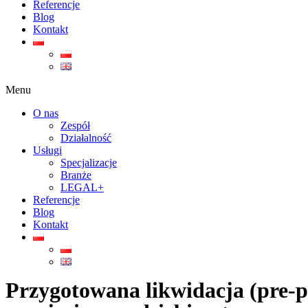
Referencje
Blog
Kontakt
Menu
O nas
Zespół
Działalność
Usługi
Specjalizacje
Branże
LEGAL+
Referencje
Blog
Kontakt
Przygotowana likwidacja (pre-pa