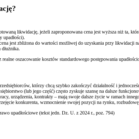
ację?
gotowaną likwidację, jeżeli zaproponowana cena jest wyższa niż ta,
 upadłości).
ena jest zbliżona do wartości możliwej do uzyskania przy likwidacji 
 dłużnika.
z realne oszacowanie kosztów standardowego postępowania upadłośc
zedsiębiorców, którzy chcą szybko zakończyć działalność i jednocześn
dsiębiorstwo (lub jego część) często zyskuje szansę na dalsze funkcj
pracy, urządzenia, kontrakty – mają swoje dalsze życie w ramach inneg
rzejęcie konkurenta, wzmocnienie swojej pozycji na rynku, rozbudowę 
Prawo upadłościowe (tekst jedn. Dz. U. z 2024 r., poz. 794)