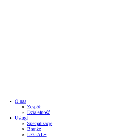
Przejdź
do
treści
O nas
Zespół
Działalność
Usługi
Specjalizacje
Branże
LEGAL+