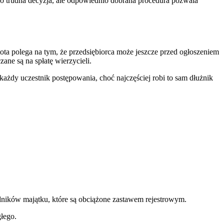
 To trudna decyzja, ale odpowiednio dobrana procedura pozwala
ota polega na tym, że przedsiębiorca może jeszcze przed ogłoszeniem
ane są na spłatę wierzycieli.
żdy uczestnik postępowania, choć najczęściej robi to sam dłużnik
ników majątku, które są obciążone zastawem rejestrowym.
łego.