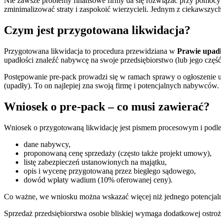
Nie zawsze problemy finansowe firmy da się rozwiązać przy pomocy r
zminimalizować straty i zaspokoić wierzycieli. Jednym z ciekawszych
Czym jest przygotowana likwidacja?
Przygotowana likwidacja to procedura przewidziana w
Prawie upad
upadłości znaleźć nabywcę na swoje przedsiębiorstwo (lub jego część)
Postępowanie pre-pack prowadzi się w ramach sprawy o ogłoszenie u
(upadły). To on najlepiej zna swoją firmę i potencjalnych nabywców.
Wniosek o pre-pack – co musi zawierać?
Wniosek o przygotowaną likwidację jest pismem procesowym i pod
dane nabywcy,
proponowaną cenę sprzedaży (często także projekt umowy),
listę zabezpieczeń ustanowionych na majątku,
opis i wycenę przygotowaną przez biegłego sądowego,
dowód wpłaty wadium (10% oferowanej ceny).
Co ważne, we wniosku można wskazać więcej niż jednego potencjaln
Sprzedaż przedsiębiorstwa osobie bliskiej wymaga dodatkowej ostro