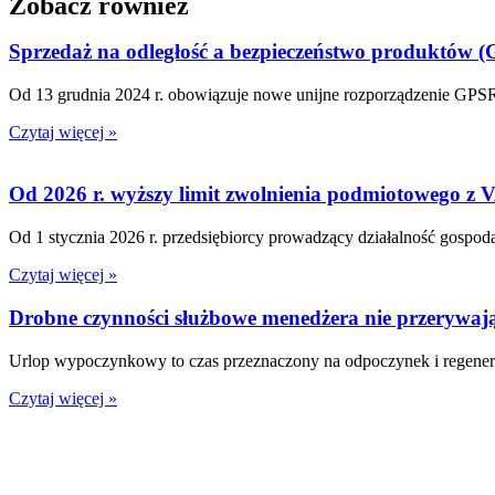
Zobacz również
Sprzedaż na odległość a bezpieczeństwo produktów 
Od 13 grudnia 2024 r. obowiązuje nowe unijne rozporządzenie GPSR 
Czytaj więcej »
Od 2026 r. wyższy limit zwolnienia podmiotowego z 
Od 1 stycznia 2026 r. przedsiębiorcy prowadzący działalność gospod
Czytaj więcej »
Drobne czynności służbowe menedżera nie przerywa
Urlop wypoczynkowy to czas przeznaczony na odpoczynek i regener
Czytaj więcej »