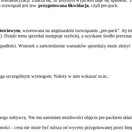
estrukturyzacji. Zdarza się, że jedynym wyjściem staje się upadłość.
 rozwiązań jest tzw.
przygotowana likwidacja
, czyli pre-pack.
łościowym
, wzorowana na anglosaskim rozwiązaniu „pre-pack”. Jej ist
. Dzięki temu sprzedaż następuje szybciej, a uzyskane środki przeznacz
padłości. Wniosek o zatwierdzenie warunków sprzedaży może złożyć ka
lega szczególnym wymogom. Należy w nim wskazać m.in.:
ego nabywcę. Nie ma natomiast możliwości objęcia pre-packiem skład
żności – cena nie może być niższa od wyceny przygotowanej przez bieg