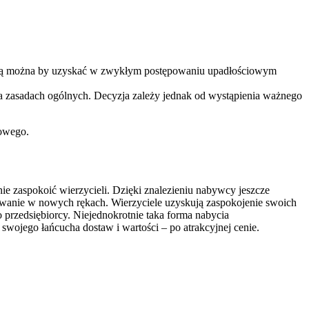
 którą można by uzyskać w zwykłym postępowaniu upadłościowym
na zasadach ogólnych. Decyzja zależy jednak od wystąpienia ważnego
iowego.
ie zaspokoić wierzycieli. Dzięki znalezieniu nabywcy jeszcze
onowanie w nowych rękach. Wierzyciele uzyskują zaspokojenie swoich
o przedsiębiorcy. Niejednokrotnie taka forma nabycia
swojego łańcucha dostaw i wartości – po atrakcyjnej cenie.