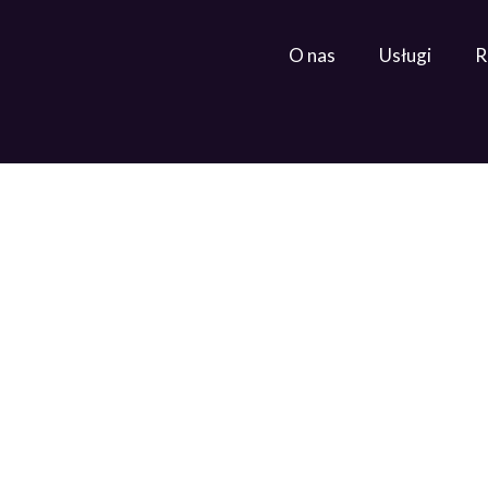
O nas
Usługi
R
Produkcyjn
Strona główna
»
Produkcyjna