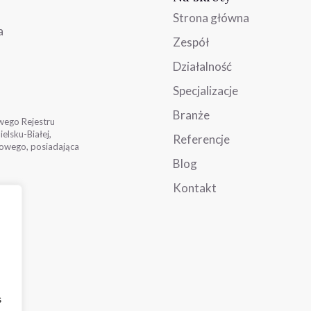
Strona główna
a
Zespół
Działalność
Specjalizacje
Branże
wego Rejestru
lsku-Białej,
Referencje
owego, posiadająca
Blog
Kontakt
s