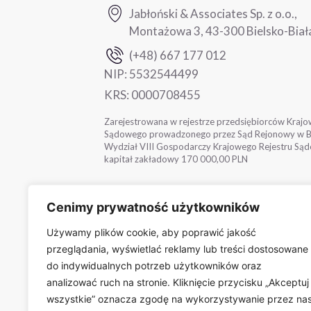
Jabłoński & Associates Sp. z o.o.,
Montażowa 3, 43-300 Bielsko-Biał
(+48) 667 177 012
NIP:
5532544499
KRS:
0000708455
Zarejestrowana w rejestrze przedsiębiorców Krajo
Sądowego prowadzonego przez Sąd Rejonowy w Bie
Wydział VIII Gospodarczy Krajowego Rejestru Sąd
kapitał zakładowy 170 000,00 PLN
Cenimy prywatność użytkowników
Używamy plików cookie, aby poprawić jakość
przeglądania, wyświetlać reklamy lub treści dostosowane
do indywidualnych potrzeb użytkowników oraz
analizować ruch na stronie. Kliknięcie przycisku „Akceptuj
wszystkie” oznacza zgodę na wykorzystywanie przez na