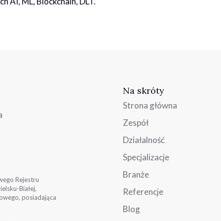
h AI, ML, Blockchain, DLT.
Na skróty
Strona główna
a
Zespół
Działalność
Specjalizacje
Branże
wego Rejestru
lsku-Białej,
Referencje
owego, posiadająca
Blog