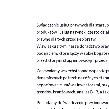
Świadczenie usług prawnych dla startu
produktów i usług na rynek, często dzia
prawne dla tych przedsiębiorstw.
W związku z tym, nasze doradztwo praw
podejściem, które łączy w sobie bogate
przed którymi stoją innowacyjni przeds
Zapewniamy wszechstronne wsparcie pra
dynamicznych potrzeb na różnych etapac
negocjowanie umów z inwestorami, przyg
trendów branżowych, analiza B+R, a tak
Posiadamy doświadczenie przy innowacy