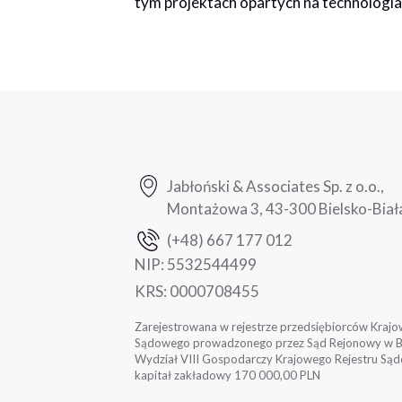
tym projektach opartych na technologiac
Jabłoński & Associates Sp. z o.o.,
Montażowa 3, 43-300 Bielsko-Biał
(+48) 667 177 012
NIP:
5532544499
KRS:
0000708455
Zarejestrowana w rejestrze przedsiębiorców Krajo
Sądowego prowadzonego przez Sąd Rejonowy w Bie
Wydział VIII Gospodarczy Krajowego Rejestru Sąd
kapitał zakładowy 170 000,00 PLN