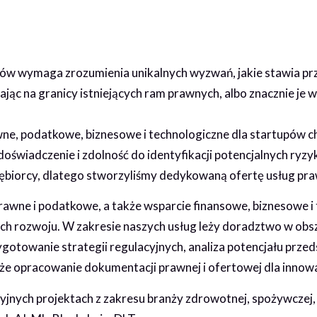
pów wymaga zrozumienia unikalnych wyzwań, jakie stawia p
łając na granicy istniejących ram prawnych, albo znacznie je 
ne, podatkowe, biznesowe i technologiczne dla startupów c
 doświadczenie i zdolność do identyfikacji potencjalnych r
iębiorcy, dlatego stworzyliśmy dedykowaną ofertę usług praw
wne i podatkowe, a także wsparcie finansowe, biznesowe i
h rozwoju. W zakresie naszych usług leży doradztwo w obsza
otowanie strategii regulacyjnych, analiza potencjału przeds
że opracowanie dokumentacji prawnej i ofertowej dla innow
jnych projektach z zakresu branży zdrowotnej, spożywczej,