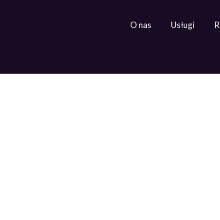
O nas
Usługi
R
Start-up
Strona główna
»
Start-up