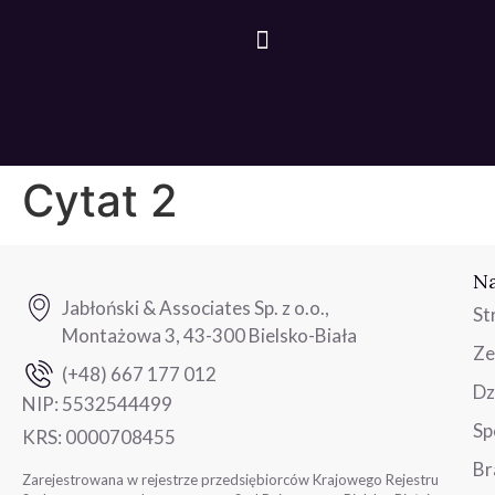
Cytat 2
Na
Jabłoński & Associates Sp. z o.o.,
St
Montażowa 3, 43-300 Bielsko-Biała
Ze
(+48) 667 177 012
Dz
NIP:
5532544499
Sp
KRS:
0000708455
Br
Zarejestrowana w rejestrze przedsiębiorców Krajowego Rejestru