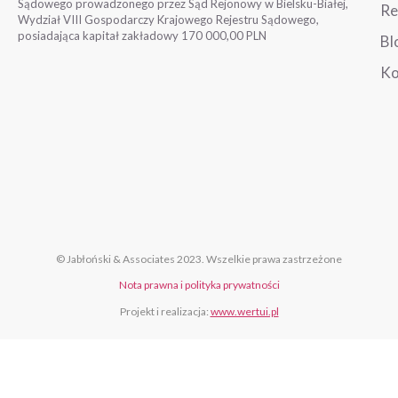
Sądowego prowadzonego przez Sąd Rejonowy w Bielsku-Białej,
Re
Wydział VIII Gospodarczy Krajowego Rejestru Sądowego,
posiadająca kapitał zakładowy 170 000,00 PLN
Bl
Ko
© Jabłoński & Associates 2023. Wszelkie prawa zastrzeżone
Nota prawna i polityka prywatności
Projekt i realizacja:
www.wertui.pl